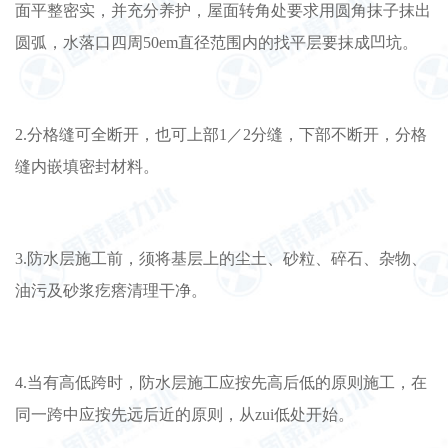
面平整密实，并充分养护，屋面转角处要求用圆角抹子抹出
圆弧，水落口四周50em直径范围内的找平层要抹成凹坑。
2.分格缝可全断开，也可上部1／2分缝，下部不断开，分格
缝内嵌填密封材料。
3.防水层施工前，须将基层上的尘土、砂粒、碎石、杂物、
油污及砂浆疙瘩清理干净。
4.当有高低跨时，防水层施工应按先高后低的原则施工，在
同一跨中应按先远后近的原则，从zui低处开始。